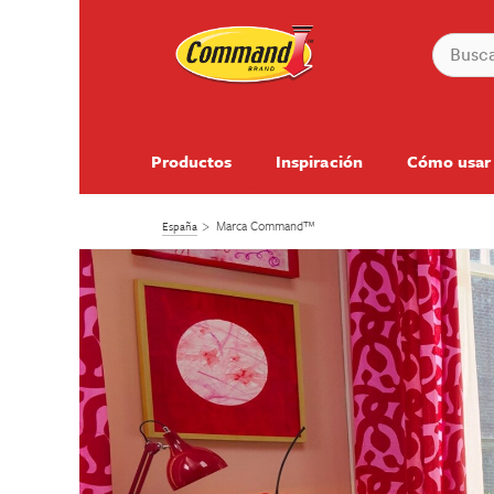
Productos
Inspiración
Cómo usar
Marca Command™
España