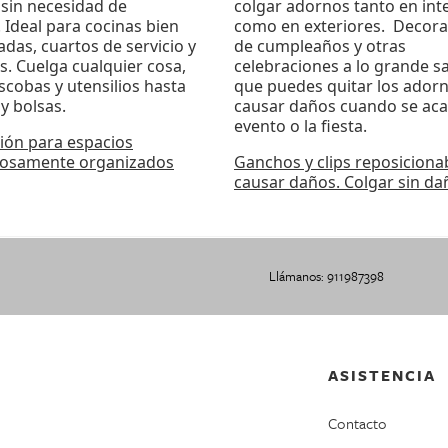
 sin necesidad de
colgar adornos tanto en int
. Ideal para cocinas bien
como en exteriores. Decora 
das, cuartos de servicio y
de cumpleaños y otras
s. Cuelga cualquier cosa,
celebraciones a lo grande s
scobas y utensilios hasta
que puedes quitar los adorn
y bolsas.
causar daños cuando se aca
evento o la fiesta.
ción para espacios
losamente organizados
Ganchos y clips reposicionab
causar daños. Colgar sin dañ
Llámanos: 911987398
ASISTENCIA
Contacto