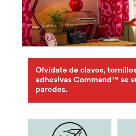
Olvídate de clavos, tornill
adhesivas Command™ se suje
paredes.