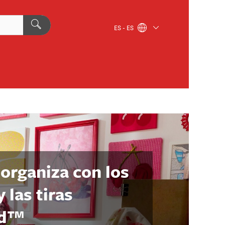
ES - ES
organiza con los
 las tiras
nd™