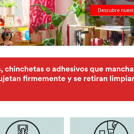
Descubre nuestr
os, chinchetas o adhesivos que mancha
tan firmemente y se retiran limpiam