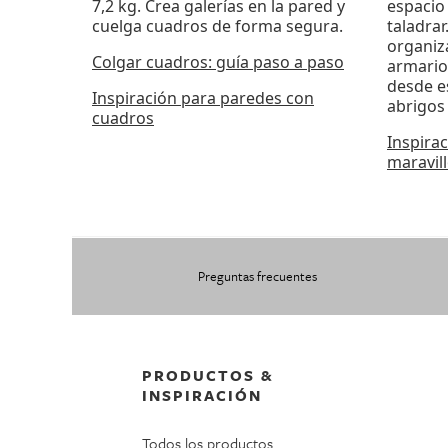
7,2 kg. Crea galerías en la pared y
espacio
cuelga cuadros de forma segura.
taladrar
organiza
Colgar cuadros: guía paso a paso
armario
desde e
Inspiración para paredes con
abrigos 
cuadros
Inspira
maravil
Preguntas frecuentes
PRODUCTOS &
INSPIRACIÓN
Todos los productos