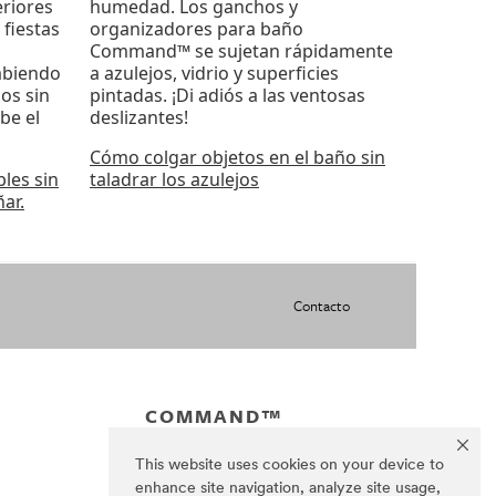
eriores
humedad. Los ganchos y
fiestas
organizadores para baño
Command™ se sujetan rápidamente
abiendo
a azulejos, vidrio y superficies
os sin
pintadas. ¡Di adiós a las ventosas
be el
deslizantes!
Cómo colgar objetos en el baño sin
les sin
taladrar los azulejos
ar.
Contacto
COMMAND™
This website uses cookies on your device to
enhance site navigation, analyze site usage,