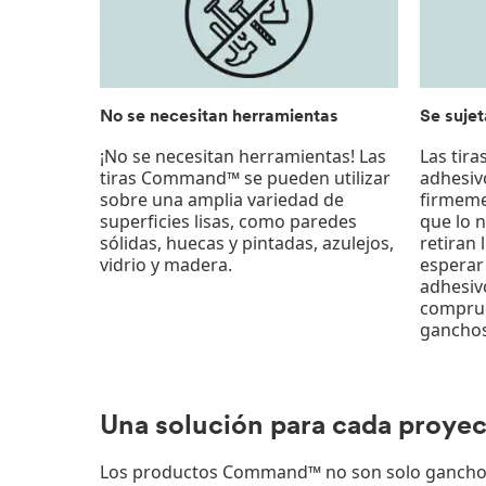
No se necesitan herramientas
Se suje
¡No se necesitan herramientas! Las
Las tir
tiras Command™ se pueden utilizar
adhesivo
sobre una amplia variedad de
firmeme
superficies lisas, como paredes
que lo n
sólidas, huecas y pintadas, azulejos,
retiran
vidrio y madera.
esperar
adhesiv
comprue
ganchos
Una solución para cada proyec
Los productos Command™ no son solo ganchos a