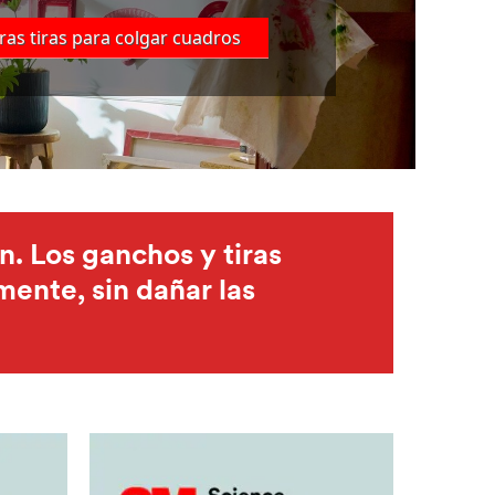
as tiras para colgar cuadros
n. Los ganchos y tiras
ente, sin dañar las