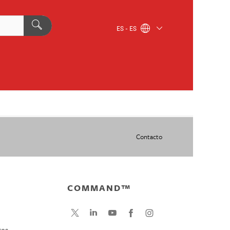
ES - ES
Contacto
COMMAND™
tes