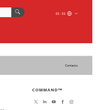
ES - ES
Contacto
COMMAND™
tes